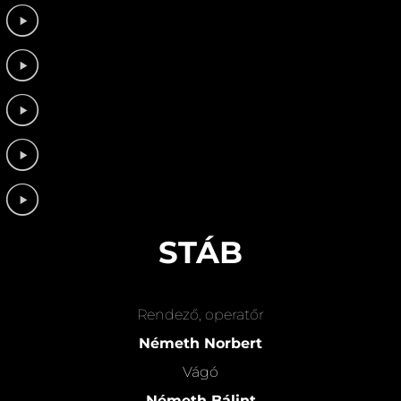
STÁB
Rendező, operatőr
Németh Norbert
Vágó
Németh Bálint